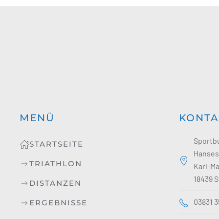
MENÜ
KONTA
Sportb
STARTSEITE
Hansest
TRIATHLON
Karl-Ma
18439 S
DISTANZEN
03831 
ERGEBNISSE