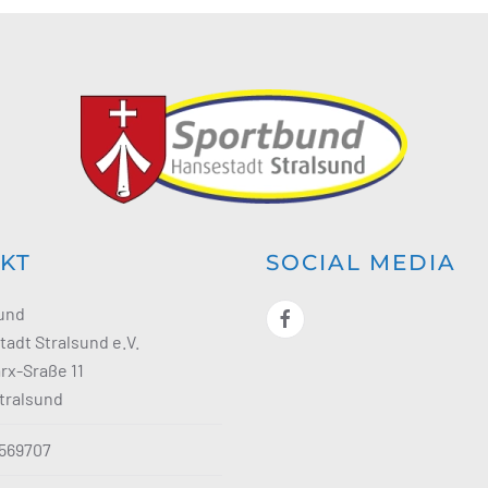
KT
SOCIAL MEDIA
und
adt Stralsund e.V.
rx-Sraße 11
tralsund
3569707