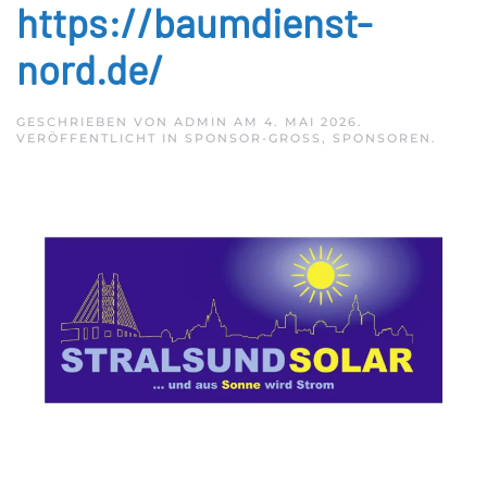
https://baumdienst-
nord.de/
GESCHRIEBEN VON
ADMIN
AM
4. MAI 2026
.
VERÖFFENTLICHT IN
SPONSOR-GROSS
,
SPONSOREN
.