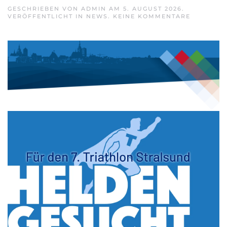
GESCHRIEBEN VON
ADMIN
AM
5. AUGUST 2026
.
ZU
VERÖFFENTLICHT IN
NEWS
.
KEINE KOMMENTARE
7.
TRIATHL
HANSEST
STRALSU
AM
6.
SEPTEMB
2026
–
JETZT
ANMELDE
UND
ALS
HELFER
DABEI
SEIN!