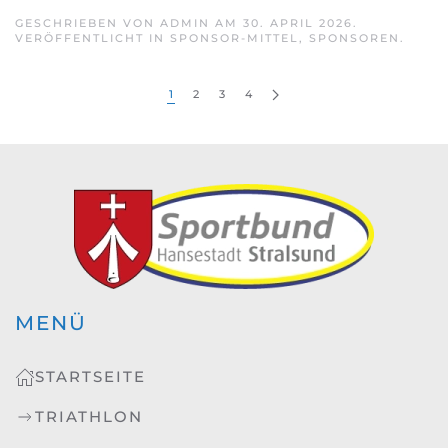
GESCHRIEBEN VON
ADMIN
AM
30. APRIL 2026
.
VERÖFFENTLICHT IN
SPONSOR-MITTEL
,
SPONSOREN
.
1
2
3
4
MENÜ
STARTSEITE
TRIATHLON