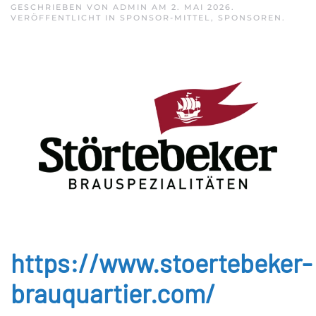
GESCHRIEBEN VON
ADMIN
AM
2. MAI 2026
.
VERÖFFENTLICHT IN
SPONSOR-MITTEL
,
SPONSOREN
.
https://www.stoertebeker-
brauquartier.com/