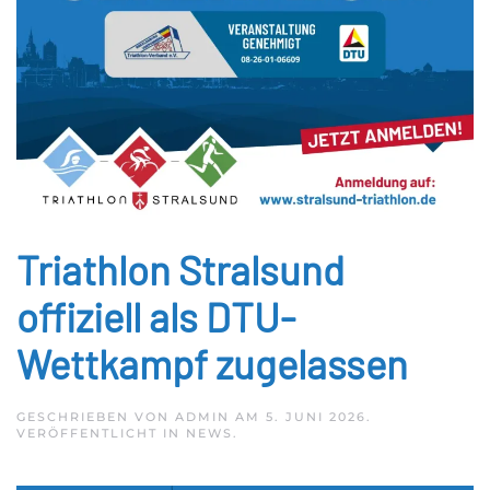
Triathlon Stralsund
offiziell als DTU-
Wettkampf zugelassen
GESCHRIEBEN VON
ADMIN
AM
5. JUNI 2026
.
VERÖFFENTLICHT IN
NEWS
.