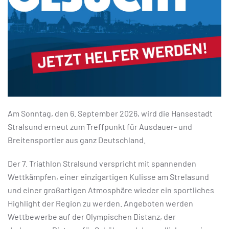
Am Sonntag, den 6. September 2026, wird die Hansestadt
Stralsund erneut zum Treffpunkt für Ausdauer- und
Breitensportler aus ganz Deutschland.
Der 7. Triathlon Stralsund verspricht mit spannenden
Wettkämpfen, einer einzigartigen Kulisse am Strelasund
und einer großartigen Atmosphäre wieder ein sportliches
Highlight der Region zu werden. Angeboten werden
Wettbewerbe auf der Olympischen Distanz, der