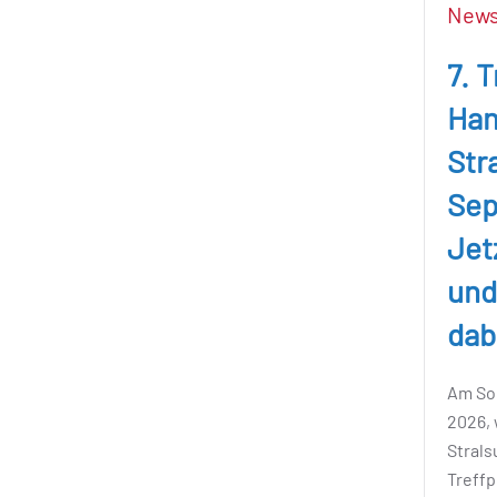
New
7. T
Han
Str
Sep
Jet
und
dab
Am So
2026, 
Stral
Treff