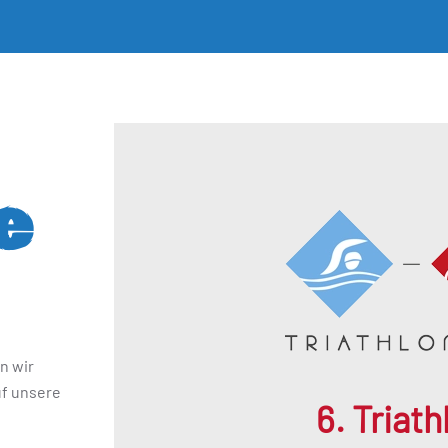
e
n wir
uf unsere
6. Triat