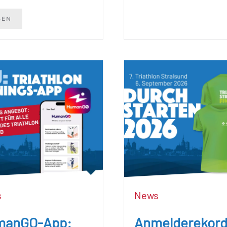
SEN
s
News
manGO-App:
Anmelderekord