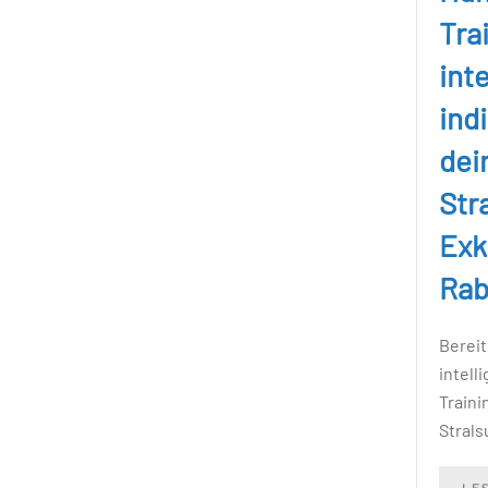
Tra
int
indi
dei
Str
Exk
Rab
Bereit
intell
Traini
Strals
LE