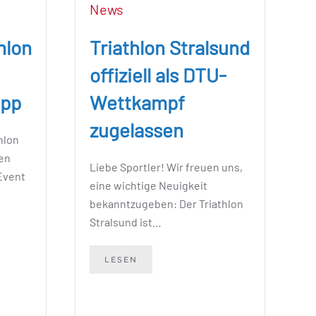
News
Triathlon Stralsund
hlon
offiziell als DTU-
Wettkampf
App
zugelassen
hlon
hen
Liebe Sportler! Wir freuen uns,
 Event
eine wichtige Neuigkeit
bekanntzugeben: Der Triathlon
Stralsund ist…
LESEN