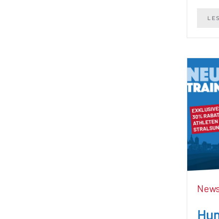
LE
New
Hu