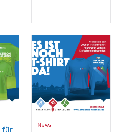
News
 für