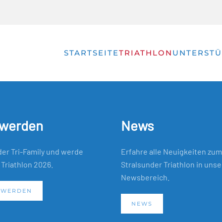
STARTSEITE
TRIATHLON
UNTERSTÜ
Ergebnisse
 werden
News
der Tri-Family und werde
Erfahre alle Neuigkeiten zum
 Triathlon 2026.
Stralsunder Triathlon in uns
Newsbereich.
 WERDEN
NEWS