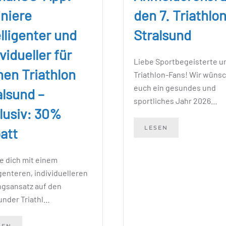
iniere
den 7. Triathlo
elligenter und
Stralsund
vidueller für
Liebe Sportbegeisterte u
nen Triathlon
Triathlon-Fans! Wir wüns
euch ein gesundes und
alsund –
sportliches Jahr 2026…
lusiv: 30%
LESEN
att
e dich mit einem
igenteren, individuelleren
ngsansatz auf den
under Triathl…
SEN