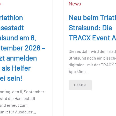
s
News
riathlon
Neu beim Triat
sestadt
Stralsund: Die
alsund am 6.
TRACX Event 
tember 2026 –
Dieses Jahr wird der Triat
zt anmelden
Stralsund noch ein bissc
digitaler – mit der TRACX
 als Helfer
App könn…
ei sein!
LESEN
nntag, den 6. September
wird die Hansestadt
sund erneut zum
punkt für Ausdauer…