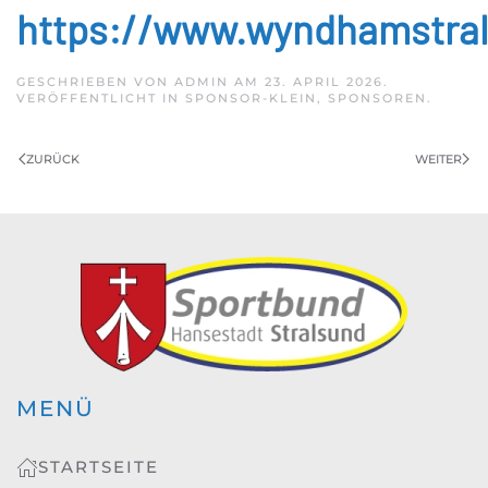
https://www.wyndhamstra
GESCHRIEBEN VON
ADMIN
AM
23. APRIL 2026
.
VERÖFFENTLICHT IN
SPONSOR-KLEIN
,
SPONSOREN
.
ZURÜCK
WEITER
MENÜ
STARTSEITE