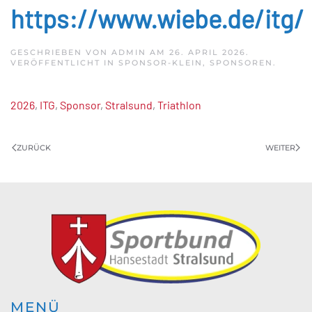
https://www.wiebe.de/itg/
GESCHRIEBEN VON
ADMIN
AM
26. APRIL 2026
.
VERÖFFENTLICHT IN
SPONSOR-KLEIN
,
SPONSOREN
.
2026
,
ITG
,
Sponsor
,
Stralsund
,
Triathlon
ZURÜCK
WEITER
MENÜ